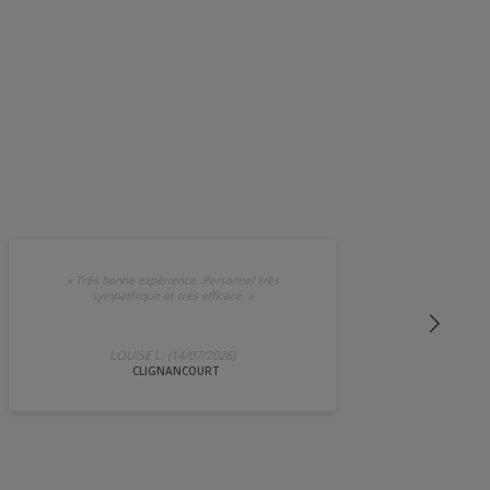
«
Très bonne expérience. Personnel très
sympathique et très efficace.
»
LOUISE L. (14/07/2026)
CLIGNANCOURT