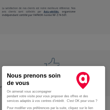
La satisfaction de nos clients est notre meilleure référence. Nos
avis clients sont collectés par
Avis-vérifiés
,
organisme
indépendant certifié par l'AFNOR norme NF Z74-501.
Nous prenons soin
Nos engagements
de vous
ons
+ Proche, - Cher
On aimerait vous accompagner
pendant votre visite pour vous proposer des offres et des
services adaptés à vos centres d’intérêt. C'est OK pour vous ?
Pour modifier vos préférences par la suite, cliquez sur le lien
Location d'utilitaire à Paris