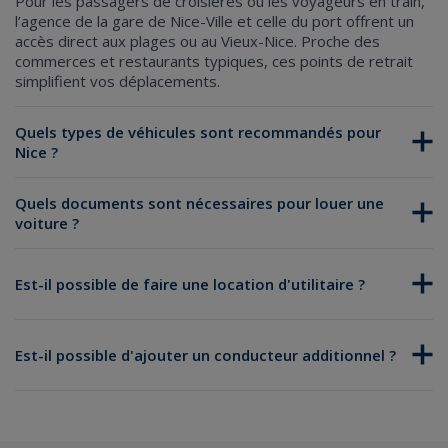
Pour les passagers de croisières ou les voyageurs en train,
l’agence de la gare de Nice-Ville
et
celle du port
offrent un
accès direct aux plages ou au Vieux-Nice. Proche des
commerces et restaurants typiques, ces points de retrait
simplifient vos déplacements.
Quels types de véhicules sont recommandés pour
Nice ?
Quels documents sont nécessaires pour louer une
voiture ?
Est-il possible de faire une location d'utilitaire ?
Permis de conduire valide, détenu depuis au moins un an.
Pièce d’identité (passeport ou carte d’identité).
location d'utilitaire à Nice
Carte bancaire au nom du conducteur principal pour la
Citadines : Idéales pour circuler et se garer dans le centre-
Est-il possible d'ajouter un conducteur additionnel ?
garantie.
ville. Des modèles compacts comme la Renault Clio
maîtrisent les rues étroites du Vieux-Nice.
Berlines et familiales : Conçues pour le confort sur les longs
Le conducteur additionnel doit être présent au retrait.
trajets. Parfaites pour rejoindre Cannes ou Monaco.
Même exigence de documents que pour le conducteur
SUV : Pour explorer l’arrière-pays niçois avec aisance sur