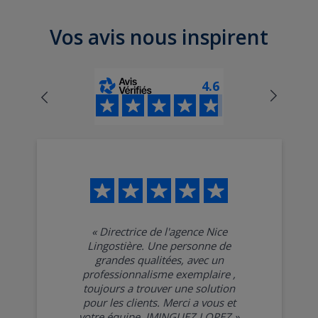
principal.
routes sinueuses.
Un supplément journalier s’applique, souvent inférieur à 10
Utilitaires : Solutions robustes pour projets pratiques ou
Vos avis nous inspirent
€/jour.
déménagements.
4.6
«
Directrice de l'agence Nice
Lingostière. Une personne de
grandes qualitées, avec un
professionnalisme exemplaire ,
toujours a trouver une solution
pour les clients. Merci a vous et
votre équipe .JMINGUEZ LOPEZ
»