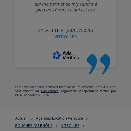
qui me permet de m'y rendre à
pied en 10 mn, ce qui est très
pratique pour aller seule retirer
le véhicule. Je trouve le personnel
au top et très accueillant et
SYLVETTE R. (28/07/2026)
professionnel. J'y retournerai lors
VITROLLES
de mes départs en vacances car
mon véhicule est trop ancien
pour prendre de risques. Le tarif
est adapté à mon budget moyen.
Tout est ok pour moi.
»
La satisfaction de nos clients est notre meilleure référence. Nos avis clients
sont collectés par
Avis-vérifiés
,
organisme indépendant certifié par
l'AFNOR norme NF Z74-501.
Accueil
Agences Location Véhicule
>
>
BOUCHES-DU-RHÔNE
VITROLLES
>
>