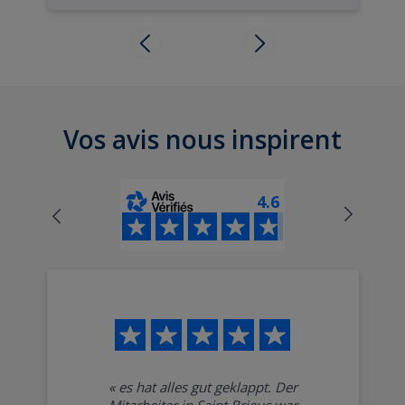
Vos avis nous inspirent
4.6
«
es hat alles gut geklappt. Der
Mitarbeiter in Saint Brieuc war