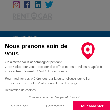
Mentions légales
Conditions Générales
Nous prenons soin de
vous
CGU
Informations générales
On aimerait vous accompagner pendant
votre visite pour vous proposer des offres et des services adaptés à
Déclaration de confidentialité
vos centres d’intérêt. C'est OK pour vous ?
Conditions des offres
Pour modifier vos préférences par la suite, cliquez sur le lien
'Préférences de cookies' situé dans le pied de page.
Droit d'opposition au démarchage téléphonique
Déclaration de cookies
Cookies
Consentements certifiés par
Cookies
Tout refuser
Paramétrer
Tout accepter