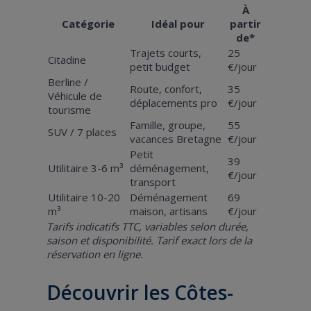
À
Catégorie
Idéal pour
partir
de*
Trajets courts,
25
Citadine
petit budget
€/jour
Berline /
Route, confort,
35
Véhicule de
déplacements pro
€/jour
tourisme
Famille, groupe,
55
SUV / 7 places
vacances Bretagne
€/jour
Petit
39
Utilitaire 3-6 m³
déménagement,
€/jour
transport
Utilitaire 10-20
Déménagement
69
m³
maison, artisans
€/jour
Tarifs indicatifs TTC, variables selon durée,
saison et disponibilité. Tarif exact lors de la
réservation en ligne.
Découvrir les Côtes-