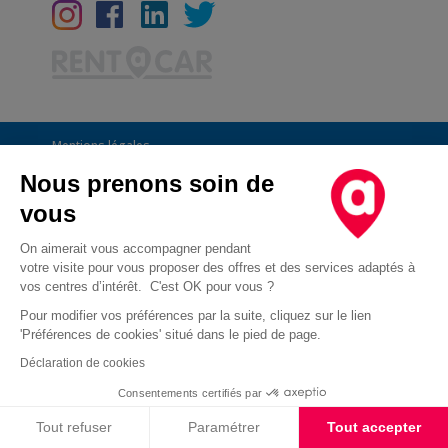
Mentions légales
Conditions Générales
Nous prenons soin de
vous
CGU
Informations générales
On aimerait vous accompagner pendant
votre visite pour vous proposer des offres et des services adaptés à
Déclaration de confidentialité
vos centres d’intérêt. C'est OK pour vous ?
Conditions des offres
Pour modifier vos préférences par la suite, cliquez sur le lien
'Préférences de cookies' situé dans le pied de page.
Droit d'opposition au démarchage téléphonique
Déclaration de cookies
Cookies
Consentements certifiés par
Cookies
Tout refuser
Paramétrer
Tout accepter