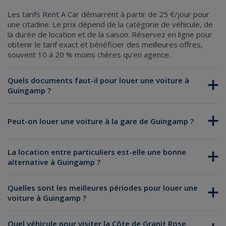
Les tarifs Rent A Car démarrent à partir de 25 €/jour pour
une citadine. Le prix dépend de la catégorie de véhicule, de
la durée de location et de la saison. Réservez en ligne pour
obtenir le tarif exact et bénéficier des meilleures offres,
souvent 10 à 20 % moins chères qu'en agence.
Quels documents faut-il pour louer une voiture à
Guingamp ?
Un permis de conduire valide (obtenu depuis au moins 1 an)
Peut-on louer une voiture à la gare de Guingamp ?
Une pièce d'identité en cours de validité (CNI ou passeport)
Une carte bancaire au nom du conducteur principal pour le
dépôt de garantie
La location entre particuliers est-elle une bonne
alternative à Guingamp ?
Quelles sont les meilleures périodes pour louer une
voiture à Guingamp ?
Quel véhicule pour visiter la Côte de Granit Rose