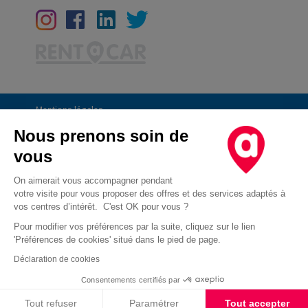
Mentions légales
Conditions Générales
Nous prenons soin de
vous
CGU
Informations générales
On aimerait vous accompagner pendant
votre visite pour vous proposer des offres et des services adaptés à
Déclaration de confidentialité
vos centres d’intérêt. C'est OK pour vous ?
Conditions des offres
Pour modifier vos préférences par la suite, cliquez sur le lien
'Préférences de cookies' situé dans le pied de page.
Droit d'opposition au démarchage téléphonique
Déclaration de cookies
Cookies
Consentements certifiés par
Cookies
Tout refuser
Paramétrer
Tout accepter