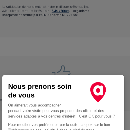
La satisfaction de nos clients est notre meilleure référence. Nos
avis clients sont collectés par
Avis-vérifiés
,
organisme
indépendant certifié par l'AFNOR norme NF Z74-501.
Nous prenons soin
Nos engagements
de vous
ons
+ Proche, - Cher
On aimerait vous accompagner
pendant votre visite pour vous proposer des offres et des
services adaptés à vos centres d’intérêt. C'est OK pour vous ?
Pour modifier vos préférences par la suite, cliquez sur le lien
Location d'utilitaire à Paris