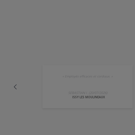
«
Employés efficaces et cordiaux.
»
SEBASTIAN I. (20/07/2026)
ISSY LES MOULINEAUX