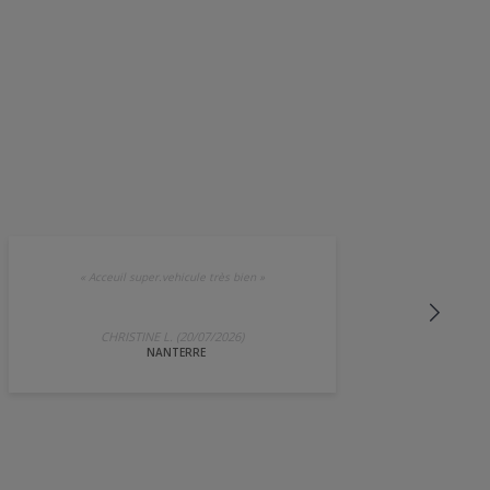
«
Acceuil super.vehicule très bien
»
CHRISTINE L. (20/07/2026)
NANTERRE