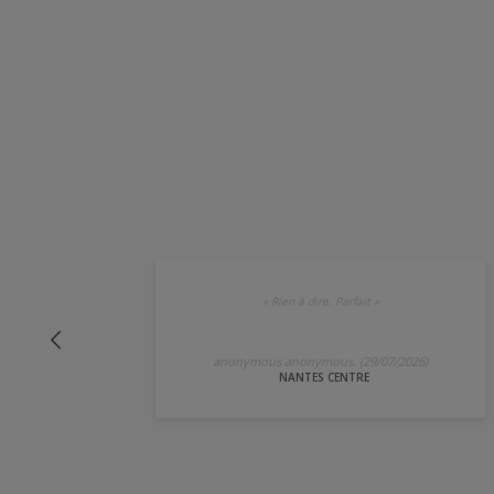
«
Rien à dire. Parfait
»
anonymous anonymous. (29/07/2026)
NANTES CENTRE