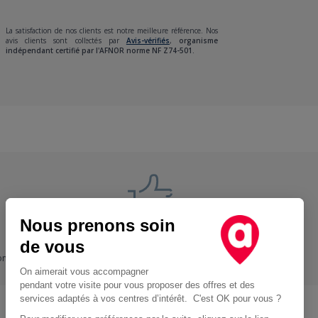
La satisfaction de nos clients est notre meilleure référence. Nos
avis clients sont collectés par
Avis-vérifiés
,
organisme
indépendant certifié par l'AFNOR norme NF Z74-501.
Nous prenons soin
Nos engagements
de vous
ons
+ Proche, - Cher
On aimerait vous accompagner
pendant votre visite pour vous proposer des offres et des
services adaptés à vos centres d’intérêt. C'est OK pour vous ?