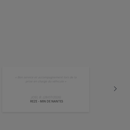
«
Bon service et accompagnement lors de la
prise en charge du véhicule
»
JOEL B. (28/07/2026)
REZE - MIN DE NANTES