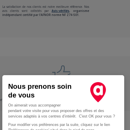
La satisfaction de nos clients est notre meilleure référence. Nos
avis clients sont collectés par
Avis-vérifiés
,
organisme
indépendant certifié par l'AFNOR norme NF Z74-501.
Nous prenons soin
Nos engagements
de vous
ons
+ Proche, - Cher
On aimerait vous accompagner
pendant votre visite pour vous proposer des offres et des
services adaptés à vos centres d’intérêt. C'est OK pour vous ?
Pour modifier vos préférences par la suite, cliquez sur le lien
Location d'utilitaire à Paris