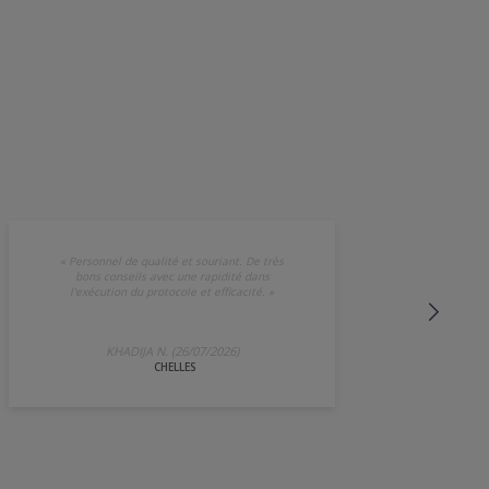
«
Personnel de qualité et souriant. De très
bons conseils avec une rapidité dans
l'exécution du protocole et efficacité.
»
KHADIJA N. (26/07/2026)
CHELLES