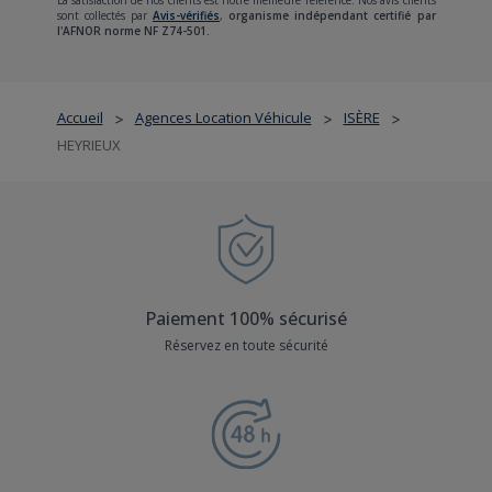
La satisfaction de nos clients est notre meilleure référence. Nos avis clients
sont collectés par
Avis-vérifiés
,
organisme indépendant certifié par
l'AFNOR norme NF Z74-501.
Accueil
Agences Location Véhicule
ISÈRE
>
>
>
HEYRIEUX
Paiement 100% sécurisé
Réservez en toute sécurité