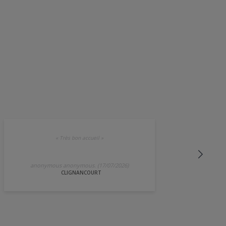
«
Très bon accueil
»
anonymous anonymous. (17/07/2026)
CLIGNANCOURT