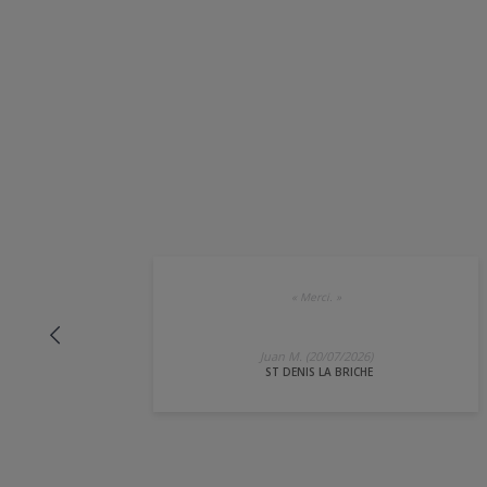
«
Merci.
»
Juan M. (20/07/2026)
ST DENIS LA BRICHE