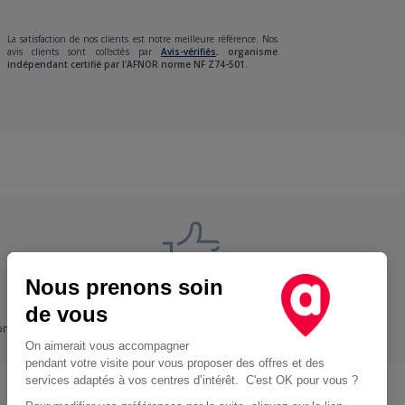
La satisfaction de nos clients est notre meilleure référence. Nos
avis clients sont collectés par
Avis-vérifiés
,
organisme
indépendant certifié par l'AFNOR norme NF Z74-501.
Nous prenons soin
Nos engagements
de vous
ons
+ Proche, - Cher
On aimerait vous accompagner
pendant votre visite pour vous proposer des offres et des
services adaptés à vos centres d’intérêt. C'est OK pour vous ?