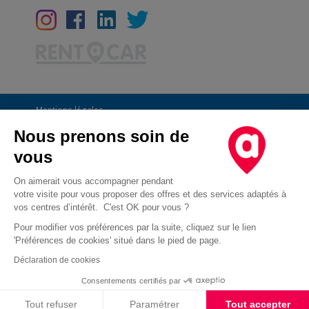
Mentions légales
Conditions Générales
Nous prenons soin de
vous
CGU
Informations générales
On aimerait vous accompagner pendant
votre visite pour vous proposer des offres et des services adaptés à
Déclaration de confidentialité
vos centres d’intérêt. C'est OK pour vous ?
Conditions des offres
Pour modifier vos préférences par la suite, cliquez sur le lien
'Préférences de cookies' situé dans le pied de page.
Droit d'opposition au démarchage téléphonique
Déclaration de cookies
Cookies
Consentements certifiés par
Cookies
Tout refuser
Paramétrer
Tout accepter