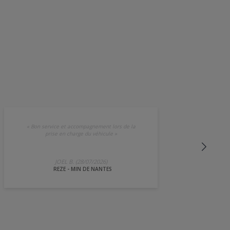
«
Bon service et accompagnement lors de la
prise en charge du véhicule
»
JOEL B. (28/07/2026)
REZE - MIN DE NANTES