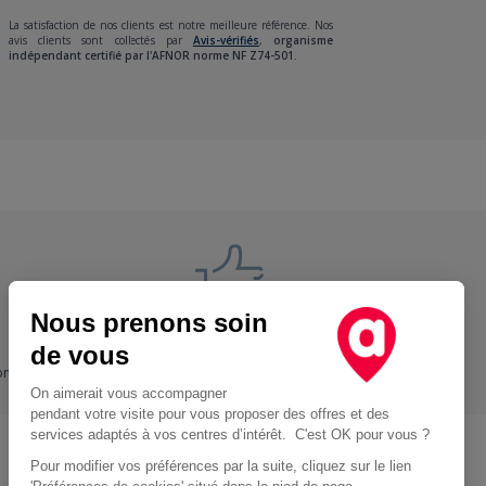
La satisfaction de nos clients est notre meilleure référence. Nos
avis clients sont collectés par
Avis-vérifiés
,
organisme
indépendant certifié par l'AFNOR norme NF Z74-501.
Nous prenons soin
Nos engagements
de vous
ons
+ Proche, - Cher
On aimerait vous accompagner
pendant votre visite pour vous proposer des offres et des
services adaptés à vos centres d’intérêt. C'est OK pour vous ?
Pour modifier vos préférences par la suite, cliquez sur le lien
Location d'utilitaire à Paris