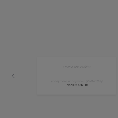
«
Rien à dire. Parfait
»
anonymous anonymous. (29/07/2026)
NANTES CENTRE