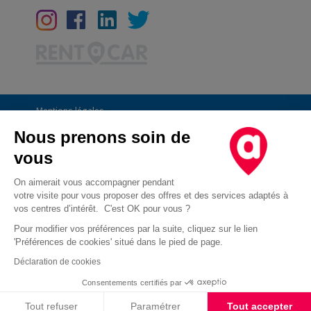
Mentions légales
Conditions Générales
Nous prenons soin de
vous
CGU
Informations générales
On aimerait vous accompagner pendant
votre visite pour vous proposer des offres et des services adaptés à
Déclaration de confidentialité
vos centres d’intérêt. C'est OK pour vous ?
Conditions des offres
Pour modifier vos préférences par la suite, cliquez sur le lien
'Préférences de cookies' situé dans le pied de page.
Droit d'opposition au démarchage téléphonique
Déclaration de cookies
Cookies
Consentements certifiés par
Cookies
Tout refuser
Paramétrer
Tout accepter