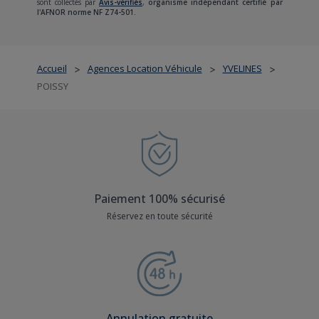
sont collectés par
Avis-vérifiés
,
organisme indépendant certifié par
l'AFNOR norme NF Z74-501.
Accueil
Agences Location Véhicule
YVELINES
>
>
>
POISSY
Paiement 100% sécurisé
Réservez en toute sécurité
Annulation gratuite