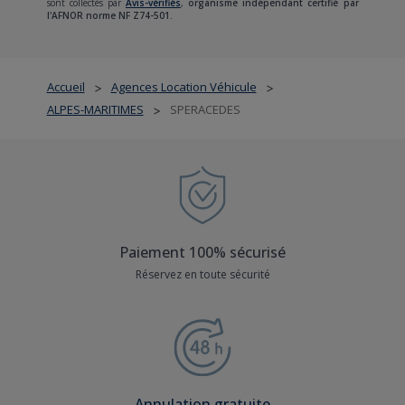
sont collectés par
Avis-vérifiés
,
organisme indépendant certifié par
l'AFNOR norme NF Z74-501.
Accueil
Agences Location Véhicule
>
>
ALPES-MARITIMES
SPERACEDES
>
Paiement 100% sécurisé
Réservez en toute sécurité
Annulation gratuite