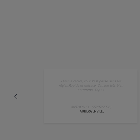
«
Rien à redire, tout s'est passé dans les
règles.Rapide et efficace. Camion très bien
entretenu. Top !
»
ANTHONY L. (27/07/2026)
AUBERGENVILLE