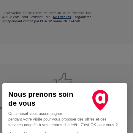
La satisfaction de nos clients est notre meilleure référence. Nos
avis clients sont collectés par
Avis-vérifiés
,
organisme
indépendant certifié par l'AFNOR norme NF Z74-501.
Nous prenons soin
Nos engagements
de vous
ons
+ Proche, - Cher
On aimerait vous accompagner
pendant votre visite pour vous proposer des offres et des
services adaptés à vos centres d’intérêt. C'est OK pour vous ?