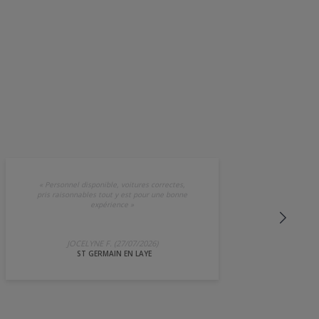
«
Personnel disponible, voitures correctes,
pris raisonnables tout y est pour une bonne
expérience
»
JOCELYNE F. (27/07/2026)
ST GERMAIN EN LAYE