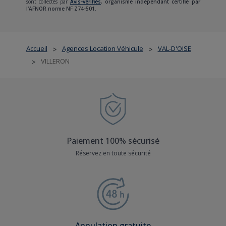
sont collectés par
Avis-vérifiés
,
organisme indépendant certifié par
l'AFNOR norme NF Z74-501.
Accueil
Agences Location Véhicule
VAL-D'OISE
>
>
VILLERON
>
Paiement 100% sécurisé
Réservez en toute sécurité
Annulation gratuite