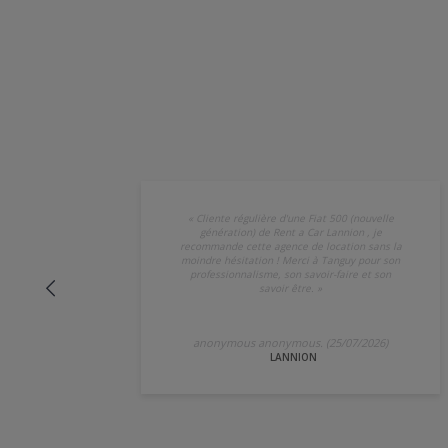
«
Cliente régulière d'une Fiat 500 (nouvelle
génération) de Rent a Car Lannion , je
recommande cette agence de location sans la
moindre hésitation ! Merci à Tanguy pour son
professionnalisme, son savoir-faire et son
savoir être.
»
anonymous anonymous. (25/07/2026)
LANNION