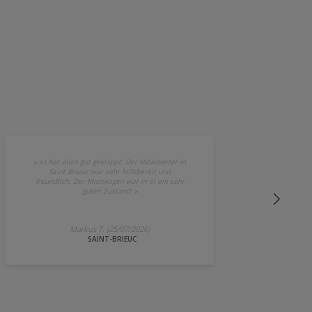
«
es hat alles gut geklappt. Der Mitarbeiter in
Saint Brieuc war sehr hilfsbereit und
freundlich. Der Mietwagen war in ei em sehr
guten Zustand.
»
Markus T. (25/07/2026)
SAINT-BRIEUC