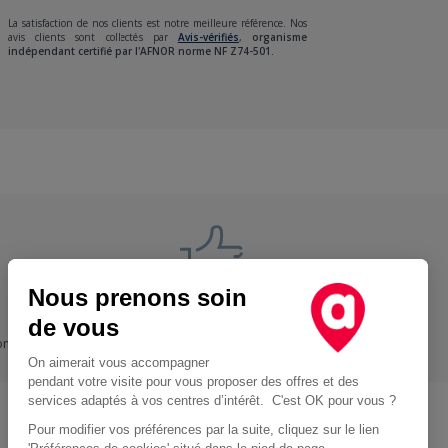
La satisfaction de nos clients est notre meilleure référence. Nos
avis clients sont collectés par
Avis-vérifiés
,
organisme
indépendant certifié par l'AFNOR norme NF Z74-501.
Nous prenons soin
Nos engagements
de vous
ons
+ Proche, - Cher
On aimerait vous accompagner
pendant votre visite pour vous proposer des offres et des
services adaptés à vos centres d’intérêt. C'est OK pour vous ?
Pour modifier vos préférences par la suite, cliquez sur le lien
Location d'utilitaire à Paris