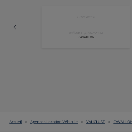
«
Très bien
»
william L. (07/07/2026)
CAVAILLON
Accueil
Agences Location Véhicule
VAUCLUSE
CAVAILLO
>
>
>