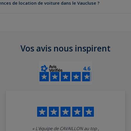
ences de location de voiture dans le Vaucluse ?
n
 d’Avignon
e
s
Vos avis nous inspirent
4.6
«
L'équipe de CAVAILLON au top ,