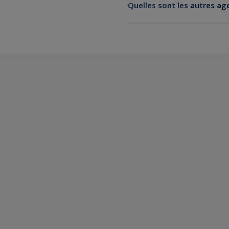
Quelles sont les autres ag
Location de voiture à Avigno
pour un aller simple
Location de voiture à la gare
Location de voiture à Orang
Location de voiture à Pertui