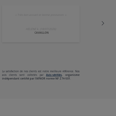
«
Très bon accueil et bonne prestation.
»
HELENE k. (18/07/2026)
CAVAILLON
La satisfaction de nos clients est notre meilleure référence. Nos
avis clients sont collectés par
Avis-vérifiés
,
organisme
indépendant certifié par l'AFNOR norme NF Z74-501.