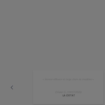
Une carte de crédit au no
«
Service efficace et large choix de modèles
»
Olivier G. (19/07/2026)
LA CIOTAT