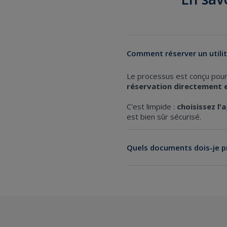
Comment réserver un utilita
Le processus est conçu pour 
réservation directement e
C'est limpide :
choisissez l'
est bien sûr sécurisé.
Quels documents dois-je p
Un
permis de conduire en 
Une pièce d'identité valid