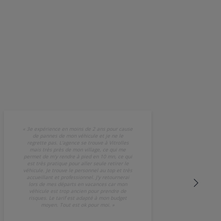
«
3e expérience en moins de 2 ans pour cause
de pannes de mon véhicule et je ne le
regrette pas. L'agence se trouve à Vitrolles
mais très près de mon village, ce qui me
permet de m'y rendre à pied en 10 mn, ce qui
est très pratique pour aller seule retirer le
véhicule. Je trouve le personnel au top et très
accueillant et professionnel. J'y retournerai
lors de mes départs en vacances car mon
véhicule est trop ancien pour prendre de
risques. Le tarif est adapté à mon budget
moyen. Tout est ok pour moi.
»