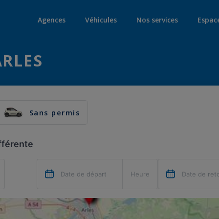
Agences
Véhicules
Nos services
Espac
ARLES
Sans permis
fférente