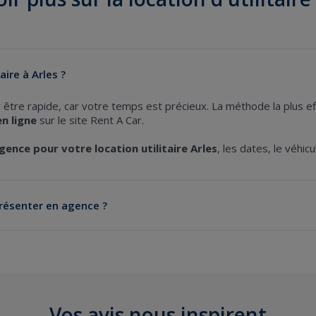
ire à Arles ?
être rapide, car votre temps est précieux. La méthode la plus e
n ligne
sur le site Rent A Car.
agence pour votre location utilitaire Arles
, les dates, le véhic
résenter en agence ?
cours de validité
.
e
(carte d'identité ou passeport).
Vos avis nous inspirent