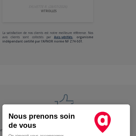
SYLVETTE R. (28/07/2026)
VITROLLES
La satisfaction de nos clients est notre meilleure référence. Nos
avis clients sont collectés par
Avis-vérifiés
,
organisme
indépendant certifié par l'AFNOR norme NF Z74-501.
Nous prenons soin
Nos engagements
de vous
ons
+ Proche, - Cher
On aimerait vous accompagner