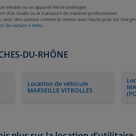
, un meuble ou un appareil électroménager.
nt d'un studio ou le transport de matériel professionnel.
re, avec des options comme le camion avec hayon pour les charges
ion de voiture à Arles
.
OUCHES-DU-RHÔNE
Loc
Location de véhicule
MA
MARSEILLE VITROLLES
(P
ir plus sur la location d'utilitaire