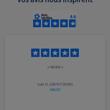
m du conducteur principal
pour le dépôt de garantie.
4.6
«
Nickel
»
Luis D. (28/07/2026)
ARLES