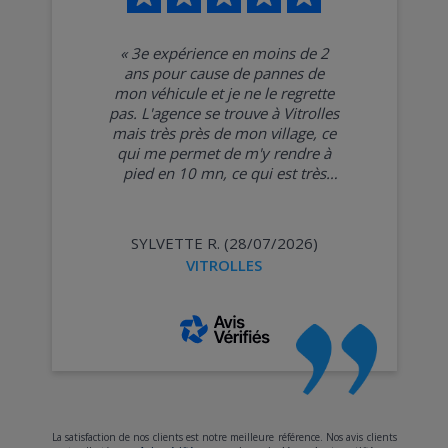
«
3e expérience en moins de 2
ans pour cause de pannes de
mon véhicule et je ne le regrette
pas. L'agence se trouve à Vitrolles
mais très près de mon village, ce
qui me permet de m'y rendre à
pied en 10 mn, ce qui est très
pratique pour aller seule retirer
le véhicule. Je trouve le personnel
au top et très accueillant et
SYLVETTE R. (28/07/2026)
professionnel. J'y retournerai lors
VITROLLES
de mes départs en vacances car
mon véhicule est trop ancien
pour prendre de risques. Le tarif
est adapté à mon budget moyen.
Tout est ok pour moi.
»
La satisfaction de nos clients est notre meilleure référence. Nos avis clients